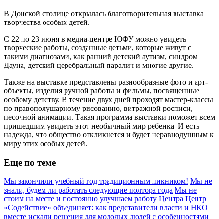
В Донской столице открылась благотворительная выставка
творчества особых детей.
С 22 по 23 июня в медиа-центре ЮФУ можно увидеть
творческие работы, созданные детьми, которые живут с
такими диагнозами, как ранний детский аутизм, синдром
Дауна, детский церебральный паралич и многие другие.
Также на выставке представлены разнообразные фото и арт-
объекты, изделия ручной работы и фильмы, посвященные
особому детству. В течение двух дней проходят мастер-классы
по правополушарному рисованию, витражной росписи,
песочной анимации. Такая программа выставки поможет всем
пришедшим увидеть этот необычный мир ребенка. И есть
надежда, что общество откликнется и будет неравнодушным к
миру этих особых детей.
Еще по теме
Мы закончили учебный год традиционным пикником!
Мы не
знали, будем ли работать следующие полтора года
Мы не
стоим на месте и постоянно улучшаем работу Центра
Центр
«Содействие» объединяет: как представители власти и НКО
вместе искали решения для молодых людей с особенностями