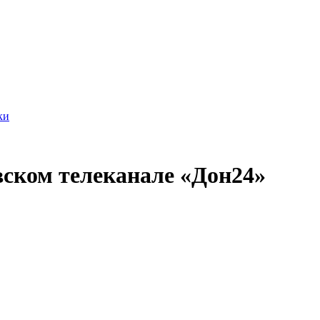
ки
вском телеканале «Дон24»