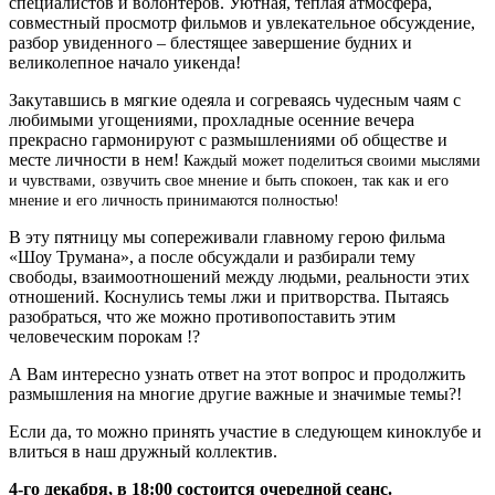
специалистов и волонтеров. Уютная, теплая атмосфера,
совместный просмотр фильмов и увлекательное обсуждение,
разбор увиденного – блестящее завершение будних и
великолепное начало уикенда!
Закутавшись в мягкие одеяла и согреваясь чудесным чаям с
любимыми угощениями, прохладные осенние вечера
прекрасно гармонируют с размышлениями об обществе и
месте личности в нем!
Каждый может поделиться своими мыслями
и чувствами, озвучить свое мнение и быть спокоен, так как и его
мнение и его личность принимаются полностью!
В эту пятницу мы сопереживали главному герою фильма
«Шоу Трумана», а после обсуждали и разбирали тему
свободы, взаимоотношений между людьми, реальности этих
отношений. Коснулись темы лжи и притворства. Пытаясь
разобраться, что же можно противопоставить этим
человеческим порокам !?
А Вам интересно узнать ответ на этот вопрос и продолжить
размышления на многие другие важные и значимые темы?!
Если да, то можно принять участие в следующем киноклубе и
влиться в наш дружный коллектив.
4-го декабря, в 18:00 состоится очередной сеанс.