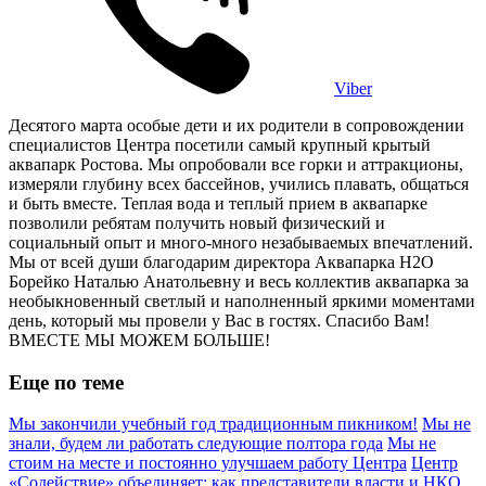
Viber
Десятого марта особые дети и их родители в сопровождении
специалистов Центра посетили самый крупный крытый
аквапарк Ростова. Мы опробовали все горки и аттракционы,
измеряли глубину всех бассейнов, учились плавать, общаться
и быть вместе. Теплая вода и теплый прием в аквапарке
позволили ребятам получить новый физический и
социальный опыт и много-много незабываемых впечатлений.
Мы от всей души благодарим директора Аквапарка H2O
Борейко Наталью Анатольевну и весь коллектив аквапарка за
необыкновенный светлый и наполненный яркими моментами
день, который мы провели у Вас в гостях. Спасибо Вам!
ВМЕСТЕ МЫ МОЖЕМ БОЛЬШЕ!
Еще по теме
Мы закончили учебный год традиционным пикником!
Мы не
знали, будем ли работать следующие полтора года
Мы не
стоим на месте и постоянно улучшаем работу Центра
Центр
«Содействие» объединяет: как представители власти и НКО